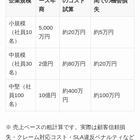
企業規模
ース年
のコスト
間での機会損
商
試算
失
小規模
5,000
（社員10
約20万円
約5万円
万円
名）
中規模
（社員30
2億円
約80万円
約20万円
名）
中堅（社
約400万
員100
10億円
約100万円
円
名）
※ 売上ベースの粗計算です。実際は顧客信頼損
失・クレーム対応コスト・SLA違反ペナルティなど