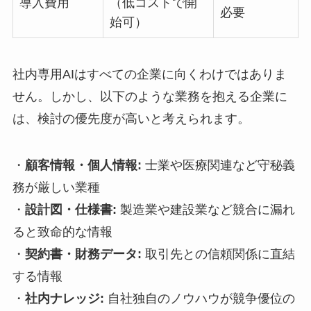
導入費用
（低コストで開
必要
始可）
社内専用AIはすべての企業に向くわけではありま
せん。しかし、以下のような業務を抱える企業に
は、検討の優先度が高いと考えられます。
・
顧客情報・個人情報:
士業や医療関連など守秘義
務が厳しい業種
・
設計図・仕様書:
製造業や建設業など競合に漏れ
ると致命的な情報
・
契約書・財務データ:
取引先との信頼関係に直結
する情報
・
社内ナレッジ:
自社独自のノウハウが競争優位の