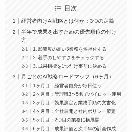
目次
経営者向けAI戦略とは何か：3つの定義
半年で成果を出すための優先順位の付け
方
1. 影響度の高い3業務を候補化する
2. 着手のしやすさをチェックする
3. 成果指標を1つだけ事前に決める
月ごとのAI戦略ロードマップ（6ヶ月）
1ヶ月目：経営者自身が毎日使う
2ヶ月目：管理職3〜5名でパイロット運用
3ヶ月目：効果測定と業務手順の文書化
4ヶ月目：全社展開と社内ポリシー策定
5ヶ月目：2つ目の業務に横展開
6ヶ月目：成果評価と次半年の計画作成