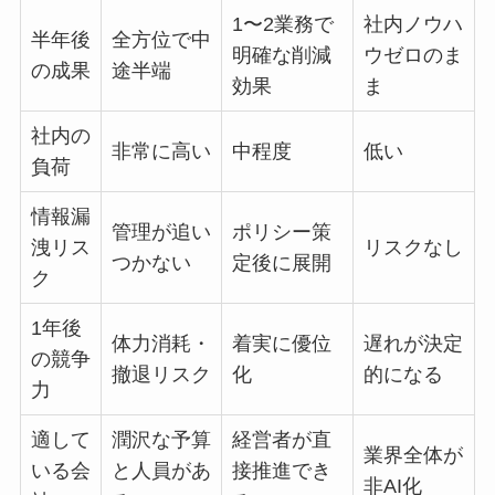
1〜2業務で
社内ノウハ
半年後
全方位で中
明確な削減
ウゼロのま
の成果
途半端
効果
ま
社内の
非常に高い
中程度
低い
負荷
情報漏
管理が追い
ポリシー策
洩リス
リスクなし
つかない
定後に展開
ク
1年後
体力消耗・
着実に優位
遅れが決定
の競争
撤退リスク
化
的になる
力
適して
潤沢な予算
経営者が直
業界全体が
いる会
と人員があ
接推進でき
非AI化