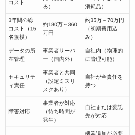
コスト
る）
消耗品）
3年間の総
約35万～70万円
約180万～360
コスト（15
（初期費用込
万円
名規模）
み）
データの所
事業者サーバ
自社内（物理的
在管理
ー（国内外）
に管理可能）
事業者と共同
セキュリテ
自社が全責任を
（設定ミスリ
ィ責任
持つ
スクあり）
事業者が対応
自社または委託
障害対応
（待ち時間が
先が対応
発生）
機器追加が必要