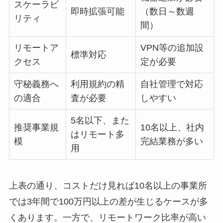
スケーラビ
即時拡張可能
（数日～数週
リティ
間）
リモートア
VPN等の追加設
標準対応
クセス
定が必要
守秘義務へ
利用規約の精
自社管理で対応
の適合
査が必要
しやすい
5名以下、また
推奨事業規
10名以上、社内
はリモート多
模
完結業務が多い
用
上表の通り、コストだけ見れば10名以上の事業所
では3年間で100万円以上の差が生じるケースが多
くあります。一方で、リモートワーク比率が高い