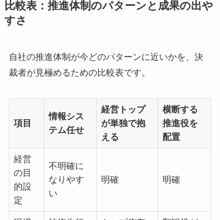
比較表：推進体制のパターンと成果の出や
すさ
自社の推進体制が今どのパターンに近いかを、決
裁者が見極めるための比較表です。
経営トップ
横断する
情報シス
項目
が単独で抱
推進役を
テム任せ
える
配置
経営
不明確に
の目
なりやす
明確
明確
的設
い
定