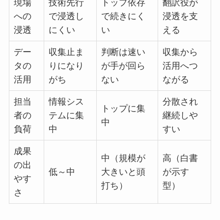
現場
技術先行
トップ依存
翻訳役が
への
で浸透し
で続きにく
浸透を支
浸透
にくい
い
える
デー
収集止ま
判断は速い
収集から
タの
りになり
が手が回ら
活用へつ
活用
がち
ない
ながる
担当
情報シス
分散され
トップに集
者の
テムに集
継続しや
中
負荷
中
すい
成果
中（規模が
高（白書
の出
低～中
大きいと頭
が示す
やす
打ち）
型）
さ