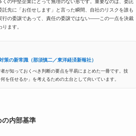
多くの中堅企業にとって無理のない形です。重要なのは、委託
委託先に「お任せします」と言った瞬間、自社のリスクを誰も
実行の委譲であって、責任の委譲ではない――この一点を決裁
わります。
ィ対策の新常識（那須慎二／東洋経済新報社）
営者が知っておくべき判断の要点を平易にまとめた一冊です。技
、何を任せるか」を考えるための土台として向いています。
めの内部基準